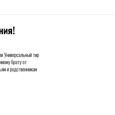
ния!
ли Универсальный тир
имому брату от
зьям и родственникам